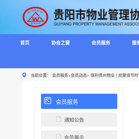
Skip
to
content
首页
协会之窗
会员服务
服
当前位置： 会员服务>会员动态> 保利贵州物业 | 欢聚佳
会员服务
通知公告
会员展示